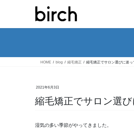
コ
ナ
ン
ビ
テ
ゲ
ン
ー
ツ
シ
へ
ョ
ス
ン
キ
に
ッ
移
HOME
blog
縮毛矯正
縮毛矯正でサロン選びに迷っ
プ
動
2021年6月3日
縮毛矯正でサロン選び
湿気の多い季節がやってきました。